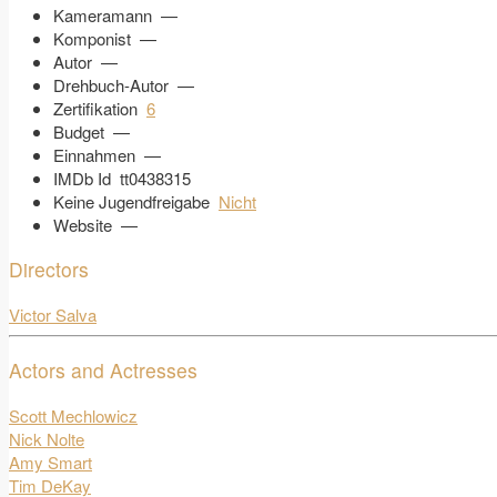
Kameramann
—
Komponist
—
Autor
—
Drehbuch-Autor
—
Zertifikation
6
Budget
—
Einnahmen
—
IMDb Id
tt0438315
Keine Jugendfreigabe
Nicht
Website
—
Directors
Victor Salva
Actors and Actresses
Scott Mechlowicz
Nick Nolte
Amy Smart
Tim DeKay