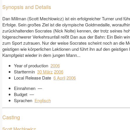
Synopsis and Details
Dan Millman (Scott Mechlowicz) ist ein erfolgreicher Turner und führ
Erfolge. Sein großes Ziel ist die olympische Goldmedaille, woraufhin 
zurückhaltenden Socrates (Nick Nolte) kennen, der trotz seines hohe
folgenschwerer Verkehrsunfall reißt Dan aus der Bahn: Ein Bein wi
zum Sport zutrauen. Nur der weise Socrates scheint noch an die Mög
geistigen wie körperlichen Lektionen und führt ihn auf den geistige
Kampfgeist wieder in dem jungen Mann...
Year of production
2006
Starttermin
30 März
2006
Local Release Date
6 April
2006
Einnahmen
—
Budget
—
Sprachen
Englisch
Casting
Scott Mechlowicz