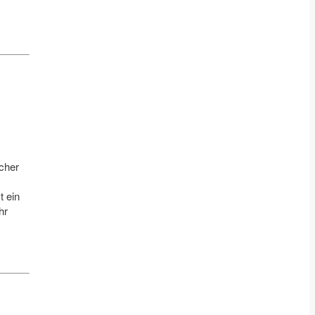
icher
t ein
hr