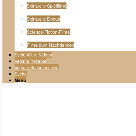
Spirituelle Spielfilme
Spirituelle Dokus
Science-Fiction-Filme
Filme zum Nachdenken
SeelenGuru Videos
Vegane Rezepte
Vegane Suchmaschine
Suche
Menu