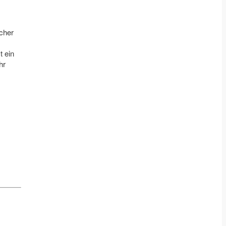
icher
t ein
hr