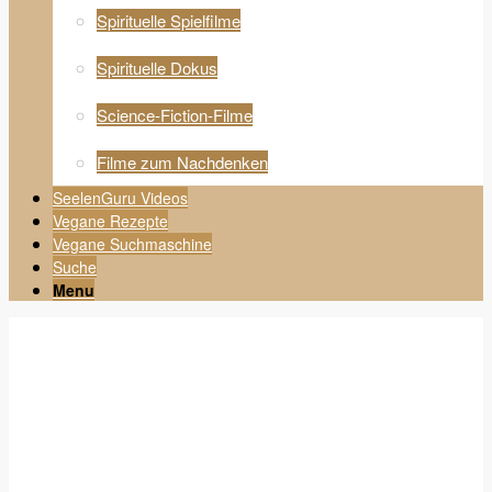
Spirituelle Spielfilme
Spirituelle Dokus
Science-Fiction-Filme
Filme zum Nachdenken
SeelenGuru Videos
Vegane Rezepte
Vegane Suchmaschine
Suche
Menu