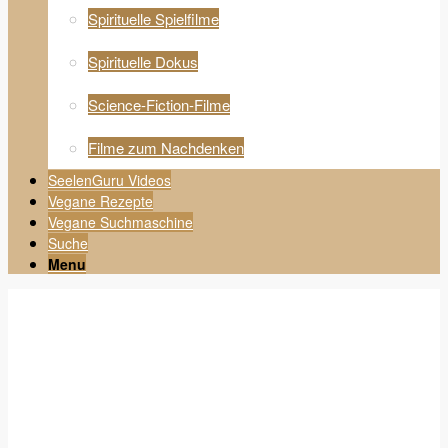
Spirituelle Spielfilme
Spirituelle Dokus
Science-Fiction-Filme
Filme zum Nachdenken
SeelenGuru Videos
Vegane Rezepte
Vegane Suchmaschine
Suche
Menu