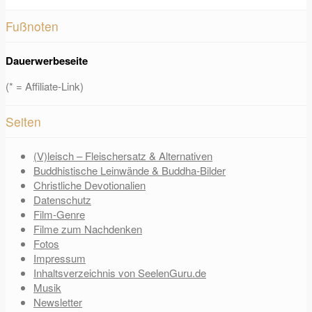
Fußnoten
Dauerwerbeseite
(* = Affiliate-Link)
Seiten
(V)leisch – Fleischersatz & Alternativen
Buddhistische Leinwände & Buddha-Bilder
Christliche Devotionalien
Datenschutz
Film-Genre
Filme zum Nachdenken
Fotos
Impressum
Inhaltsverzeichnis von SeelenGuru.de
Musik
Newsletter