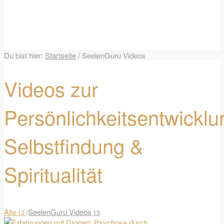
Du bist hier:
Startseite
/
SeelenGuru Videos
Videos zur
Persönlichkeitsentwicklu
Selbstfindung
&
Spiritualität
Alle
/
SeelenGuru Videos
13
13