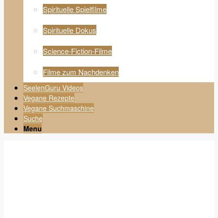
Spirituelle Spielfilme
Spirituelle Dokus
Science-Fiction-Filme
Filme zum Nachdenken
SeelenGuru Videos
Vegane Rezepte
Vegane Suchmaschine
Suche
Menu