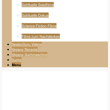
Spirituelle Spielfilme
Spirituelle Dokus
Science-Fiction-Filme
Filme zum Nachdenken
SeelenGuru Videos
Vegane Rezepte
Vegane Suchmaschine
Suche
Menu