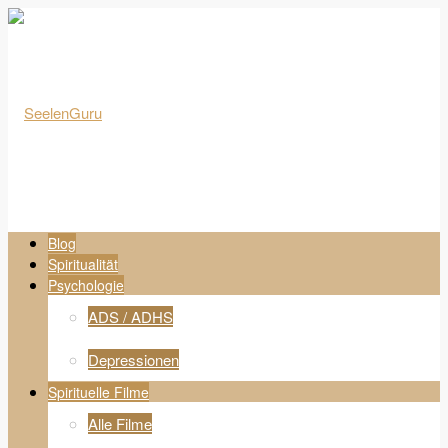
Blog
Spiritualität
Psychologie
ADS / ADHS
Depressionen
Spirituelle Filme
Alle Filme