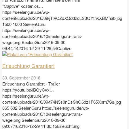
"Captive" kostenlos…
https://seelenguru.de/wp-
content/uploads/2016/09/jTlVCZxXQddzdLS3QYthkXBMhab.jpg
1500
1000
SeelenGuru
https://seelenguru.de/wp-
content/uploads/2016/10/seelenguru-trans-
wege.png
SeelenGuru
2016-09-30
09:44:14
2016-12-29 11:29:54
Captive
Erleuchtung Garantiert
30. September 2016
Erleuchtung Garantiert - Trailer
https://youtu.be/lBQyCvx…
https://seelenguru.de/wp-
content/uploads/2016/09/t74N5s0nDsShO6dz1F65Xnrn7Ss.jpg
865
602
SeelenGuru
https://seelenguru.de/wp-
content/uploads/2016/10/seelenguru-trans-
wege.png
SeelenGuru
2016-09-30
09:07:16
2016-12-29 11:30:15
Erleuchtung