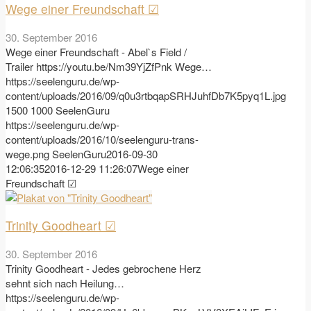
Wege einer Freundschaft ☑
30. September 2016
Wege einer Freundschaft - Abel`s Field /
Trailer https://youtu.be/Nm39YjZfPnk Wege…
https://seelenguru.de/wp-
content/uploads/2016/09/q0u3rtbqapSRHJuhfDb7K5pyq1L.jpg
1500
1000
SeelenGuru
https://seelenguru.de/wp-
content/uploads/2016/10/seelenguru-trans-
wege.png
SeelenGuru
2016-09-30
12:06:35
2016-12-29 11:26:07
Wege einer
Freundschaft ☑
Trinity Goodheart ☑
30. September 2016
Trinity Goodheart - Jedes gebrochene Herz
sehnt sich nach Heilung…
https://seelenguru.de/wp-