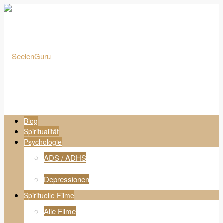
Blog
Spiritualität
Psychologie
ADS / ADHS
Depressionen
Spirituelle Filme
Alle Filme