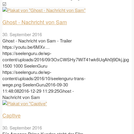
☑
Ghost - Nachricht von Sam
30. September 2016
Ghost - Nachricht von Sam - Trailer
https://youtu.be/6MXv…
https://seelenguru.de/wp-
content/uploads/2016/09/3OxCWSHy7WiT41wk6UqAh0j9Dkj.jpg
1500
1000
SeelenGuru
https://seelenguru.de/wp-
content/uploads/2016/10/seelenguru-trans-
wege.png
SeelenGuru
2016-09-30
11:48:08
2016-12-29 11:29:25
Ghost -
Nachricht von Sam
Captive
30. September 2016
Für Amazon Prime Kunden steht der Film