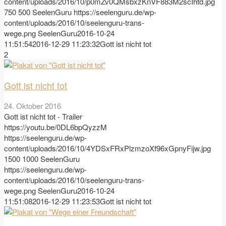
content/uploads/2016/10/p0mZv0QMsbxzKnVF883M2scIhtd.jpg
750
500
SeelenGuru
https://seelenguru.de/wp-
content/uploads/2016/10/seelenguru-trans-
wege.png
SeelenGuru
2016-10-24
11:51:54
2016-12-29 11:23:32
Gott ist nicht tot
2
Gott ist nicht tot
24. Oktober 2016
Gott ist nicht tot - Trailer
https://youtu.be/0DL6bpQyzzM
https://seelenguru.de/wp-
content/uploads/2016/10/4YDSxFRxPlzmzoXf96xGpnyFijw.jpg
1500
1000
SeelenGuru
https://seelenguru.de/wp-
content/uploads/2016/10/seelenguru-trans-
wege.png
SeelenGuru
2016-10-24
11:51:08
2016-12-29 11:23:53
Gott ist nicht tot