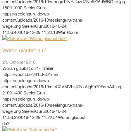
content/uploads/2016/10/vmugxTTvYJiuzdZNe5ZlAdWBOzo.jpg
1500
1000
SeelenGuru
https://seelenguru.de/wp-
content/uploads/2016/10/seelenguru-trans-
wege.png
SeelenGuru
2016-10-24
11:56:40
2016-12-29 11:22:18
War Room
Woran glaubst du?
24. Oktober 2016
Woran glaubst du? - Trailer
https://youtu.be/j4f1sEiD1mw
https://seelenguru.de/wp-
content/uploads/2016/10/eteC2VMVbsjZNxAjgFh70FarsA4.jpg
2100
1400
SeelenGuru
https://seelenguru.de/wp-
content/uploads/2016/10/seelenguru-trans-
wege.png
SeelenGuru
2016-10-24
11:56:39
2016-12-29 11:22:51
Woran glaubst
du?