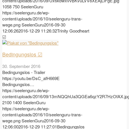
content/uploads/2016/09/Ux6kbwxvvBKvuLVV8XEAjLIFgE.jpg
1058
750
SeelenGuru
https://seelenguru.de/wp-
content/uploads/2016/10/seelenguru-trans-
wege.png
SeelenGuru
2016-09-30
12:06:26
2016-12-29 11:26:32
Trinity Goodheart
☑
Bedingungslos ☑
30. September 2016
Bedingungslos - Trailer
https://youtu.be/DsC_afH669E
Bedingungslos…
https://seelenguru.de/wp-
content/uploads/2016/09/13mNQQhUa3QGEa6qzY2R7HzOfAX.jp
2100
1400
SeelenGuru
https://seelenguru.de/wp-
content/uploads/2016/10/seelenguru-trans-
wege.png
SeelenGuru
2016-09-30
12:06:00
2016-12-29 11:27:01
Bedingungslos