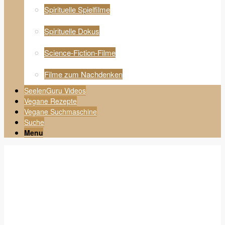
Spirituelle Spielfilme
Spirituelle Dokus
Science-Fiction-Filme
Filme zum Nachdenken
SeelenGuru Videos
Vegane Rezepte
Vegane Suchmaschine
Suche
Menu