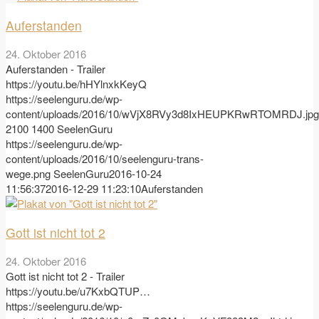
Auferstanden
24. Oktober 2016
Auferstanden - Trailer
https://youtu.be/hHYlnxkKeyQ
https://seelenguru.de/wp-
content/uploads/2016/10/wVjX8RVy3d8IxHEUPKRwRTOMRDJ.jpg
2100
1400
SeelenGuru
https://seelenguru.de/wp-
content/uploads/2016/10/seelenguru-trans-
wege.png
SeelenGuru
2016-10-24
11:56:37
2016-12-29 11:23:10
Auferstanden
Gott ist nicht tot 2
24. Oktober 2016
Gott ist nicht tot 2 - Trailer
https://youtu.be/u7KxbQTUP…
https://seelenguru.de/wp-