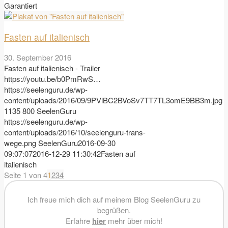
Garantiert
Fasten auf italienisch
30. September 2016
Fasten auf italienisch - Trailer
https://youtu.be/b0PmRwS…
https://seelenguru.de/wp-
content/uploads/2016/09/9PVlBC2BVoSv7TT7TL3omE9BB3m.jpg
1135
800
SeelenGuru
https://seelenguru.de/wp-
content/uploads/2016/10/seelenguru-trans-
wege.png
SeelenGuru
2016-09-30
09:07:07
2016-12-29 11:30:42
Fasten auf
italienisch
Seite 1 von 4
1
2
3
4
Ich freue mich dich auf meinem Blog SeelenGuru zu
begrüßen.
Erfahre
hier
mehr über mich!