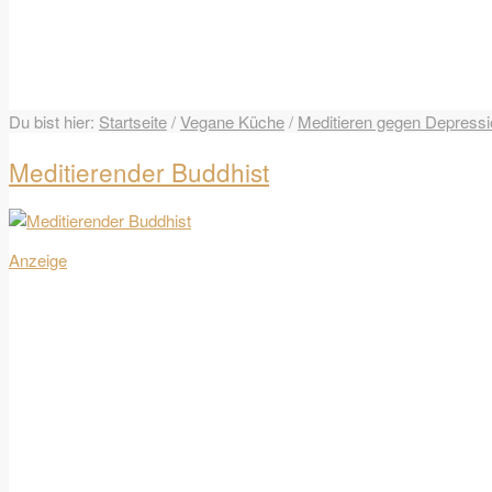
Du bist hier:
Startseite
/
Vegane Küche
/
Meditieren gegen Depressi
Meditierender Buddhist
Anzeige