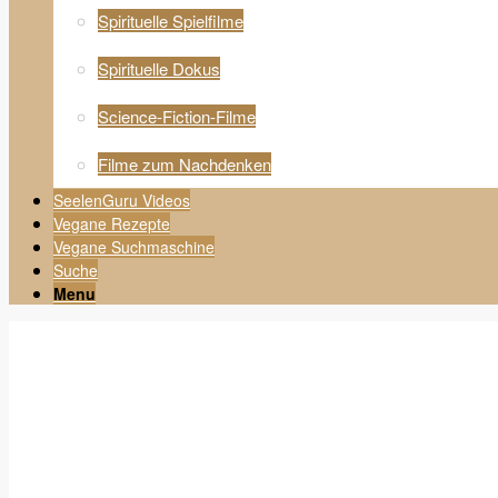
Spirituelle Spielfilme
Spirituelle Dokus
Science-Fiction-Filme
Filme zum Nachdenken
SeelenGuru Videos
Vegane Rezepte
Vegane Suchmaschine
Suche
Menu