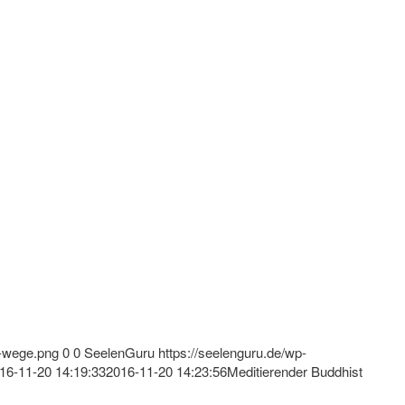
s-wege.png
0
0
SeelenGuru
https://seelenguru.de/wp-
16-11-20 14:19:33
2016-11-20 14:23:56
Meditierender Buddhist