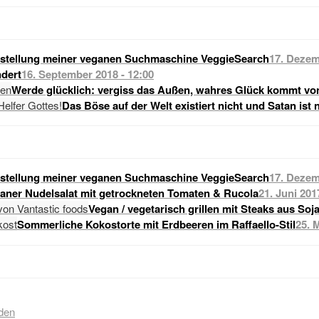
stellung meiner veganen Suchmaschine VeggieSearch
17. Dezem
dert
16. September 2018 - 12:00
Werde glücklich: vergiss das Außen, wahres Glück kommt vo
Das Böse auf der Welt existiert nicht und Satan ist 
stellung meiner veganen Suchmaschine VeggieSearch
17. Dezem
raner Nudelsalat mit getrockneten Tomaten & Rucola
21. Juni 201
Vegan / vegetarisch grillen mit Steaks aus Soj
Sommerliche Kokostorte mit Erdbeeren im Raffaello-Stil
25. 
den