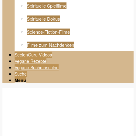
Spirituelle Spielfilme
Spirituelle Dokus
Science-Fiction-Filme
Filme zum Nachdenken
SeelenGuru Videos
Vegane Rezepte
Vegane Suchmaschine
Suche
Menu