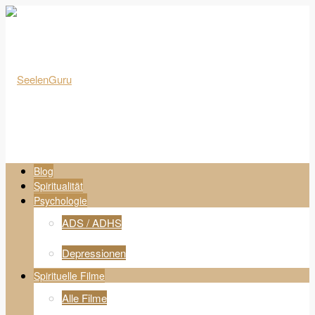
Blog
Spiritualität
Psychologie
ADS / ADHS
Depressionen
Spirituelle Filme
Alle Filme