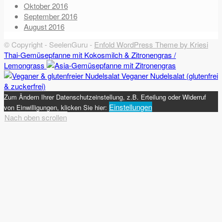
Oktober 2016
September 2016
August 2016
© Copyright - SeelenGuru -
Enfold WordPress Theme by Kriesi
Thai-Gemüsepfanne mit Kokosmilch & Zitronengras /
Lemongrass
Veganer Nudelsalat (glutenfrei
& zuckerfrei)
Zum Ändern Ihrer Datenschutzeinstellung, z.B. Erteilung oder Widerruf
Einstellungen
von Einwilligungen, klicken Sie hier:
Nach oben scrollen