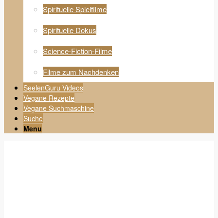
Spirituelle Spielfilme
Spirituelle Dokus
Science-Fiction-Filme
Filme zum Nachdenken
SeelenGuru Videos
Vegane Rezepte
Vegane Suchmaschine
Suche
Menu