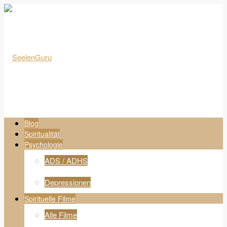
Blog
Spiritualität
Psychologie
ADS / ADHS
Depressionen
Spirituelle Filme
Alle Filme