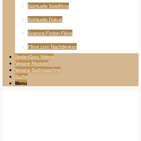
Spirituelle Spielfilme
Spirituelle Dokus
Science-Fiction-Filme
Filme zum Nachdenken
SeelenGuru Videos
Vegane Rezepte
Vegane Suchmaschine
Suche
Menu