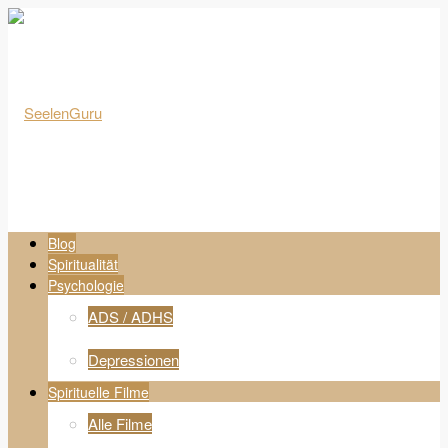
Blog
Spiritualität
Psychologie
ADS / ADHS
Depressionen
Spirituelle Filme
Alle Filme