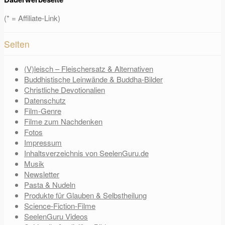
(* = Affiliate-Link)
Seiten
(V)leisch – Fleischersatz & Alternativen
Buddhistische Leinwände & Buddha-Bilder
Christliche Devotionalien
Datenschutz
Film-Genre
Filme zum Nachdenken
Fotos
Impressum
Inhaltsverzeichnis von SeelenGuru.de
Musik
Newsletter
Pasta & Nudeln
Produkte für Glauben & Selbstheilung
Science-Fiction-Filme
SeelenGuru Videos