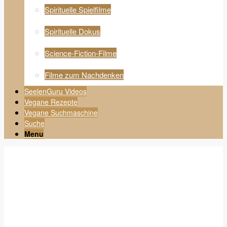
Spirituelle Spielfilme
Spirituelle Dokus
Science-Fiction-Filme
Filme zum Nachdenken
SeelenGuru Videos
Vegane Rezepte
Vegane Suchmaschine
Suche
Menu