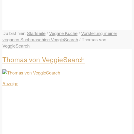
Du bist hier:
Startseite
/
Vegane Küche
/
Vorstellung meiner
veganen Suchmaschine VeggieSearch
/
Thomas von
VeggieSearch
Thomas von VeggieSearch
Anzeige