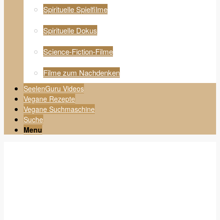
Spirituelle Spielfilme
Spirituelle Dokus
Science-Fiction-Filme
Filme zum Nachdenken
SeelenGuru Videos
Vegane Rezepte
Vegane Suchmaschine
Suche
Menu