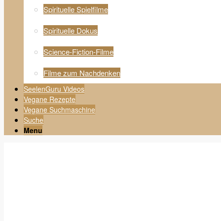
Spirituelle Spielfilme
Spirituelle Dokus
Science-Fiction-Filme
Filme zum Nachdenken
SeelenGuru Videos
Vegane Rezepte
Vegane Suchmaschine
Suche
Menu