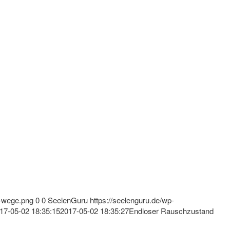
s-wege.png
0
0
SeelenGuru
https://seelenguru.de/wp-
17-05-02 18:35:15
2017-05-02 18:35:27
Endloser Rauschzustand