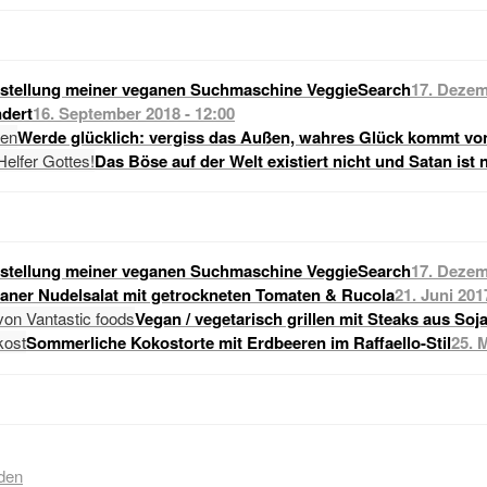
stellung meiner veganen Suchmaschine VeggieSearch
17. Dezem
dert
16. September 2018 - 12:00
Werde glücklich: vergiss das Außen, wahres Glück kommt vo
Das Böse auf der Welt existiert nicht und Satan ist 
stellung meiner veganen Suchmaschine VeggieSearch
17. Dezem
raner Nudelsalat mit getrockneten Tomaten & Rucola
21. Juni 201
Vegan / vegetarisch grillen mit Steaks aus Soj
Sommerliche Kokostorte mit Erdbeeren im Raffaello-Stil
25. 
den