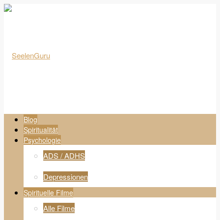
Blog
Spiritualität
Psychologie
ADS / ADHS
Depressionen
Spirituelle Filme
Alle Filme