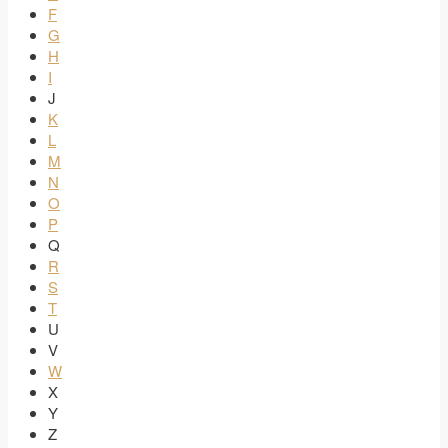
F
G
H
I
J
K
L
M
N
O
P
Q
R
S
T
U
V
W
X
Y
Z