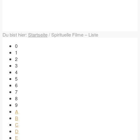
Du bist hier:
Startseite
/
Spirituelle Filme – Liste
0
1
2
3
4
5
6
7
8
9
A
B
C
D
E