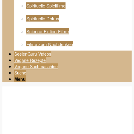
Spirituelle Spielfilme
Spirituelle Dokus
Science-Fiction-Filme
Filme zum Nachdenken
SeelenGuru Videos
Vegane Rezepte
Vegane Suchmaschine
Suche
Menu