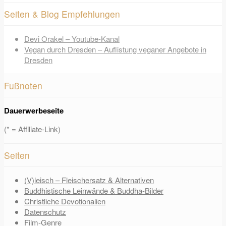
Seiten & Blog Empfehlungen
Devi Orakel – Youtube-Kanal
Vegan durch Dresden – Auflistung veganer Angebote in
Dresden
Fußnoten
Dauerwerbeseite
(* = Affiliate-Link)
Seiten
(V)leisch – Fleischersatz & Alternativen
Buddhistische Leinwände & Buddha-Bilder
Christliche Devotionalien
Datenschutz
Film-Genre