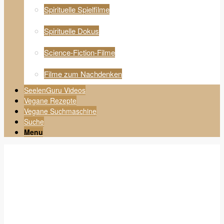
Spirituelle Spielfilme
Spirituelle Dokus
Science-Fiction-Filme
Filme zum Nachdenken
SeelenGuru Videos
Vegane Rezepte
Vegane Suchmaschine
Suche
Menu