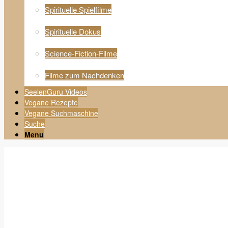
Spirituelle Spielfilme
Spirituelle Dokus
Science-Fiction-Filme
Filme zum Nachdenken
SeelenGuru Videos
Vegane Rezepte
Vegane Suchmaschine
Suche
Menu