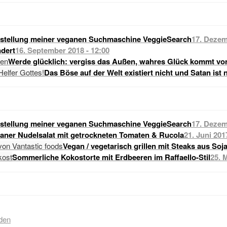
stellung meiner veganen Suchmaschine VeggieSearch
17. Dezem
dert
16. September 2018 - 12:00
Werde glücklich: vergiss das Außen, wahres Glück kommt vo
Das Böse auf der Welt existiert nicht und Satan ist 
stellung meiner veganen Suchmaschine VeggieSearch
17. Dezem
raner Nudelsalat mit getrockneten Tomaten & Rucola
21. Juni 201
Vegan / vegetarisch grillen mit Steaks aus Soj
Sommerliche Kokostorte mit Erdbeeren im Raffaello-Stil
25. 
den