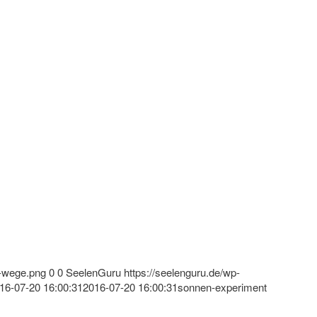
s-wege.png
0
0
SeelenGuru
https://seelenguru.de/wp-
16-07-20 16:00:31
2016-07-20 16:00:31
sonnen-experiment