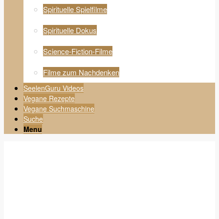
Spirituelle Spielfilme
Spirituelle Dokus
Science-Fiction-Filme
Filme zum Nachdenken
SeelenGuru Videos
Vegane Rezepte
Vegane Suchmaschine
Suche
Menu