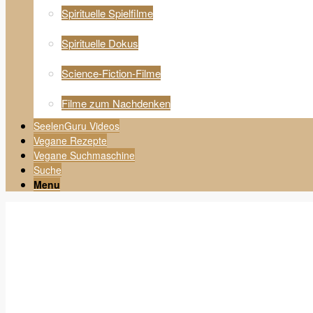
Spirituelle Spielfilme
Spirituelle Dokus
Science-Fiction-Filme
Filme zum Nachdenken
SeelenGuru Videos
Vegane Rezepte
Vegane Suchmaschine
Suche
Menu