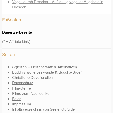
Vegan durch Dresden – Auflistung veganer Angebote in
Dresden
Fußnoten
Dauerwerbeseite
(* = Affiliate-Link)
Seiten
(V)leisch – Fleischersatz & Alternativen
Buddhistische Leinwände & Buddha-Bilder
Christliche Devotionalien
Datenschutz
Film-Genre
Filme zum Nachdenken
Fotos
Impressum
Inhaltsverzeichnis von SeelenGuru.de