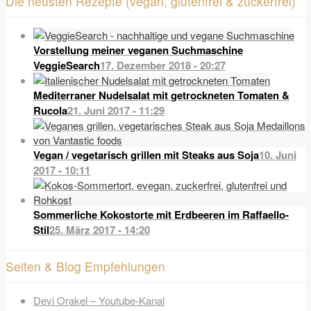
Die neusten Rezepte (vegan, glutenfrei & zuckerfrei)
Vorstellung meiner veganen Suchmaschine
VeggieSearch
17. Dezember 2018 - 20:27
Mediterraner Nudelsalat mit getrockneten Tomaten &
Rucola
21. Juni 2017 - 11:29
Vegan / vegetarisch grillen mit Steaks aus Soja
10. Juni
2017 - 10:11
Sommerliche Kokostorte mit Erdbeeren im Raffaello-
Stil
25. März 2017 - 14:20
Seiten & Blog Empfehlungen
Devi Orakel – Youtube-Kanal