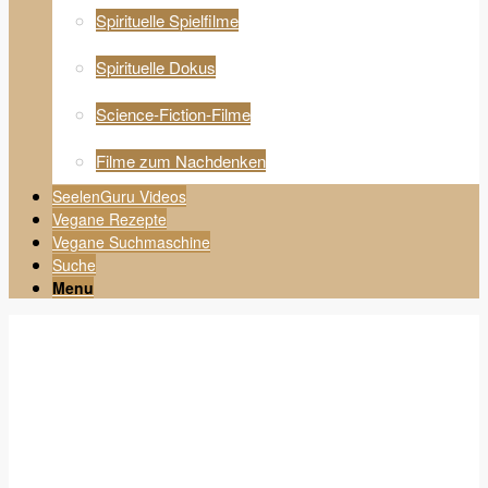
Spirituelle Spielfilme
Spirituelle Dokus
Science-Fiction-Filme
Filme zum Nachdenken
SeelenGuru Videos
Vegane Rezepte
Vegane Suchmaschine
Suche
Menu