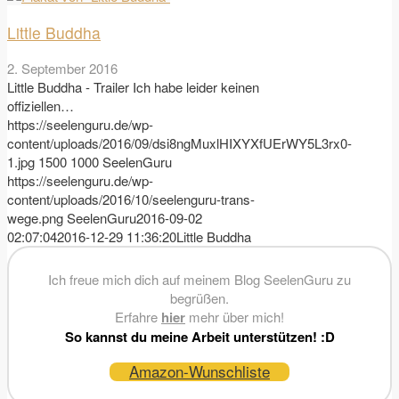
Little Buddha
2. September 2016
Little Buddha - Trailer Ich habe leider keinen
offiziellen…
https://seelenguru.de/wp-
content/uploads/2016/09/dsi8ngMuxlHIXYXfUErWY5L3rx0-
1.jpg
1500
1000
SeelenGuru
https://seelenguru.de/wp-
content/uploads/2016/10/seelenguru-trans-
wege.png
SeelenGuru
2016-09-02
02:07:04
2016-12-29 11:36:20
Little Buddha
Ich freue mich dich auf meinem Blog SeelenGuru zu
begrüßen.
Erfahre
hier
mehr über mich!
So kannst du meine Arbeit unterstützen! :D
Amazon-Wunschliste