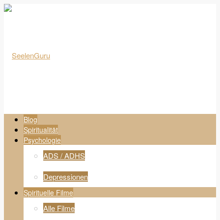
Blog
Spiritualität
Psychologie
ADS / ADHS
Depressionen
Spirituelle Filme
Alle Filme