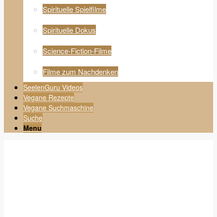
Spirituelle Spielfilme
Spirituelle Dokus
Science-Fiction-Filme
Filme zum Nachdenken
SeelenGuru Videos
Vegane Rezepte
Vegane Suchmaschine
Suche
Menu