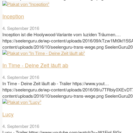
Inception
4. September 2016
Inception ist die Hoolywood-Variante vom luziden Träumen.…
https://seelenguru.de/wp-content/uploads/2016/09/kTzw1Mt0kf15
content/uploads/2016/10/seelenguru-trans-wege.png
SeelenGuru
20
In Time - Deine Zeit läuft ab
4. September 2016
In Time - Deine Zeit läuft ab - Trailer https://www.yout…
https://seelenguru.de/wp-content/uploads/2016/09/u7TRbiy0XEvD
content/uploads/2016/10/seelenguru-trans-wege.png
SeelenGuru
20
Lucy
4. September 2016
Lucy - Trailer https://www.youtube.com/watch?v=W1FigL5IGr…