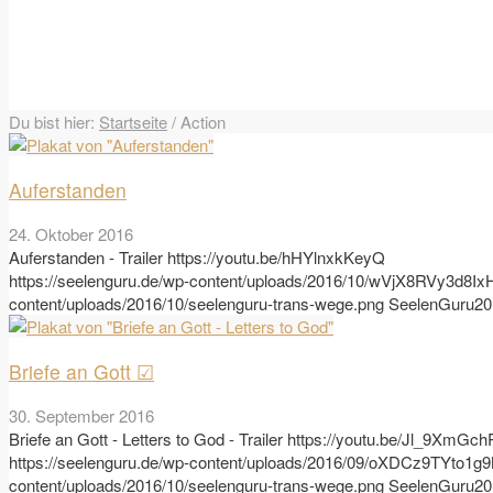
Du bist hier:
Startseite
/
Action
Auferstanden
24. Oktober 2016
Auferstanden - Trailer https://youtu.be/hHYlnxkKeyQ
https://seelenguru.de/wp-content/uploads/2016/10/wVjX8RVy3
content/uploads/2016/10/seelenguru-trans-wege.png
SeelenGuru
20
Briefe an Gott ☑
30. September 2016
Briefe an Gott - Letters to God - Trailer https://youtu.be/Jl_9XmGc
https://seelenguru.de/wp-content/uploads/2016/09/oXDCz9TYto1g
content/uploads/2016/10/seelenguru-trans-wege.png
SeelenGuru
20