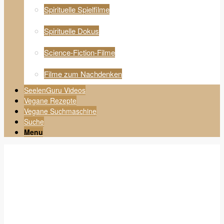
Spirituelle Spielfilme
Spirituelle Dokus
Science-Fiction-Filme
Filme zum Nachdenken
SeelenGuru Videos
Vegane Rezepte
Vegane Suchmaschine
Suche
Menu