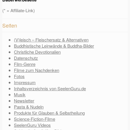
(* = Affiliate-Link)
Seiten
(V)leisch – Fleischersatz & Alternativen
Buddhistische Leinwände & Buddha-Bilder
Christliche Devotionalien
Datenschutz
Film-Genre
Filme zum Nachdenken
Fotos
Impressum
Inhaltsverzeichnis von SeelenGuru.de
Musik
Newsletter
Pasta & Nudeln
Produkte für Glauben & Selbstheilung
Science-Fiction-Filme
SeelenGuru Videos