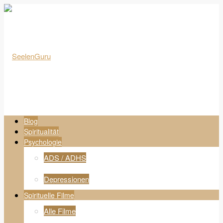
Blog
Spiritualität
Psychologie
ADS / ADHS
Depressionen
Spirituelle Filme
Alle Filme