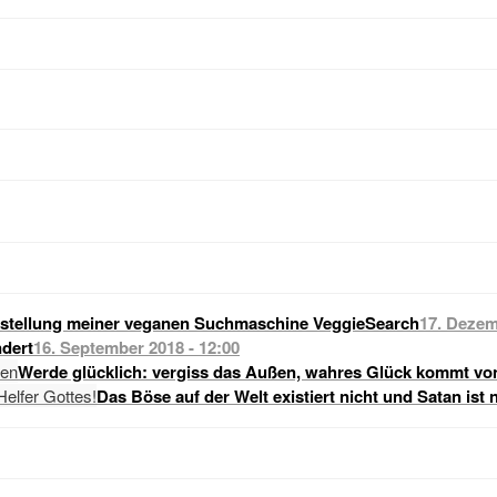
stellung meiner veganen Suchmaschine VeggieSearch
17. Dezem
dert
16. September 2018 - 12:00
Werde glücklich: vergiss das Außen, wahres Glück kommt vo
Das Böse auf der Welt existiert nicht und Satan ist 