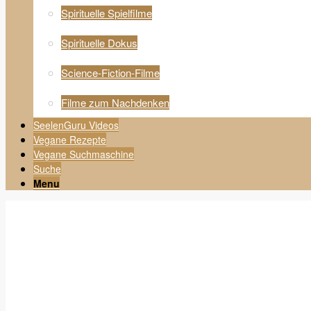
Spirituelle Spielfilme
Spirituelle Dokus
Science-Fiction-Filme
Filme zum Nachdenken
SeelenGuru Videos
Vegane Rezepte
Vegane Suchmaschine
Suche
Menu