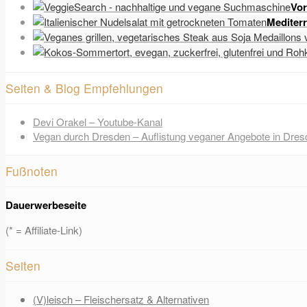
Vor
Mediter
Seiten & Blog Empfehlungen
Devi Orakel – Youtube-Kanal
Vegan durch Dresden – Auflistung veganer Angebote in Dres
Fußnoten
Dauerwerbeseite
(* = Affiliate-Link)
Seiten
(V)leisch – Fleischersatz & Alternativen