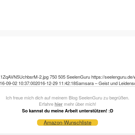
xK1ZqAVN5UchbsrM-2.jpg
750
505
SeelenGuru
https://seelenguru.de/
16-09-02 10:37:00
2016-12-29 11:42:18
Samsara – Geist und Leidens
Ich freue mich dich auf meinem Blog SeelenGuru zu begrüßen.
Erfahre
hier
mehr über mich!
So kannst du meine Arbeit unterstützen! :D
Amazon-Wunschliste