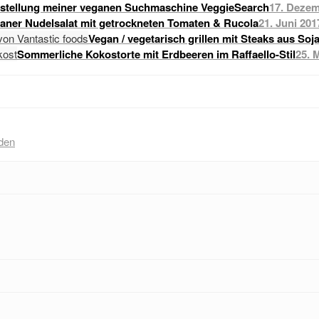
stellung meiner veganen Suchmaschine VeggieSearch
17. Dezem
raner Nudelsalat mit getrockneten Tomaten & Rucola
21. Juni 201
Vegan / vegetarisch grillen mit Steaks aus Soj
Sommerliche Kokostorte mit Erdbeeren im Raffaello-Stil
25. 
den