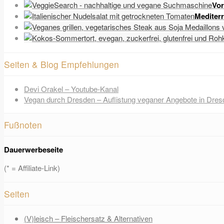
Vor
Mediter
Seiten & Blog Empfehlungen
Devi Orakel – Youtube-Kanal
Vegan durch Dresden – Auflistung veganer Angebote in Dres
Fußnoten
Dauerwerbeseite
(* = Affiliate-Link)
Seiten
(V)leisch – Fleischersatz & Alternativen