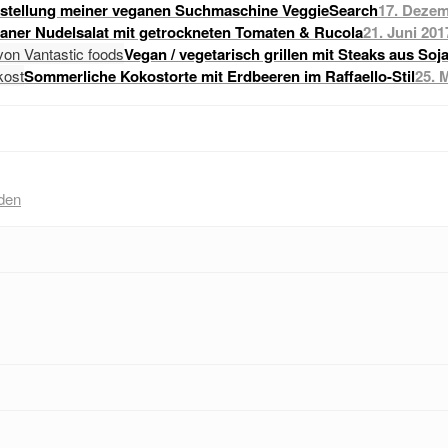
stellung meiner veganen Suchmaschine VeggieSearch
17. Dezem
raner Nudelsalat mit getrockneten Tomaten & Rucola
21. Juni 201
Vegan / vegetarisch grillen mit Steaks aus Soj
Sommerliche Kokostorte mit Erdbeeren im Raffaello-Stil
25. 
den