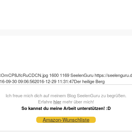
JYKCOmCP8JfcRuCDCN.jpg
1600
1169
SeelenGuru
https://seelenguru.
16-09-30 09:06:56
2016-12-29 11:31:47
Der heilige Berg
Ich freue mich dich auf meinem Blog SeelenGuru zu begrüßen.
Erfahre
hier
mehr über mich!
So kannst du meine Arbeit unterstützen! :D
Amazon-Wunschliste