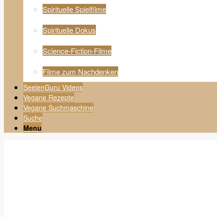
Spirituelle Spielfilme
Spirituelle Dokus
Science-Fiction-Filme
Filme zum Nachdenken
SeelenGuru Videos
Vegane Rezepte
Vegane Suchmaschine
Suche
Menu