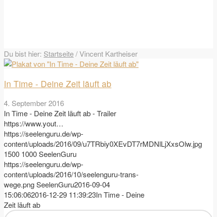
Du bist hier:
Startseite
/
Vincent Kartheiser
In Time - Deine Zeit läuft ab
4. September 2016
In Time - Deine Zeit läuft ab - Trailer
https://www.yout…
https://seelenguru.de/wp-
content/uploads/2016/09/u7TRbiy0XEvDT7rMDNlLjXxsOlw.jpg
1500
1000
SeelenGuru
https://seelenguru.de/wp-
content/uploads/2016/10/seelenguru-trans-
wege.png
SeelenGuru
2016-09-04
15:06:06
2016-12-29 11:39:23
In Time - Deine
Zeit läuft ab