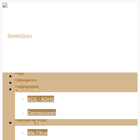
Blog
Spiritualität
Psychologie
ADS / ADHS
Depressionen
Spirituelle Filme
Alle Filme