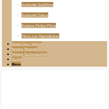
Spirituelle Spielfilme
Spirituelle Dokus
Science-Fiction-Filme
Filme zum Nachdenken
SeelenGuru Videos
Vegane Rezepte
Vegane Suchmaschine
Suche
Menu