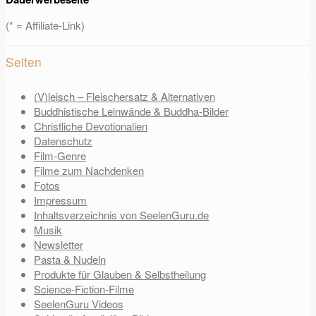
(* = Affiliate-Link)
Seiten
(V)leisch – Fleischersatz & Alternativen
Buddhistische Leinwände & Buddha-Bilder
Christliche Devotionalien
Datenschutz
Film-Genre
Filme zum Nachdenken
Fotos
Impressum
Inhaltsverzeichnis von SeelenGuru.de
Musik
Newsletter
Pasta & Nudeln
Produkte für Glauben & Selbstheilung
Science-Fiction-Filme
SeelenGuru Videos