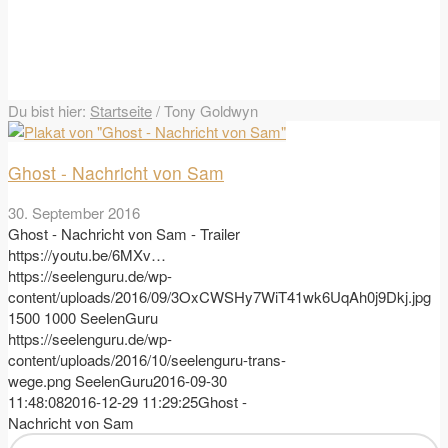
Du bist hier:
Startseite
/
Tony Goldwyn
Ghost - Nachricht von Sam
30. September 2016
Ghost - Nachricht von Sam - Trailer
https://youtu.be/6MXv…
https://seelenguru.de/wp-
content/uploads/2016/09/3OxCWSHy7WiT41wk6UqAh0j9Dkj.jpg
1500
1000
SeelenGuru
https://seelenguru.de/wp-
content/uploads/2016/10/seelenguru-trans-
wege.png
SeelenGuru
2016-09-30
11:48:08
2016-12-29 11:29:25
Ghost -
Nachricht von Sam