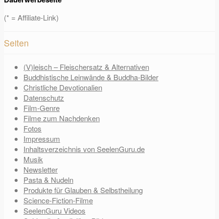
(* = Affiliate-Link)
Seiten
(V)leisch – Fleischersatz & Alternativen
Buddhistische Leinwände & Buddha-Bilder
Christliche Devotionalien
Datenschutz
Film-Genre
Filme zum Nachdenken
Fotos
Impressum
Inhaltsverzeichnis von SeelenGuru.de
Musik
Newsletter
Pasta & Nudeln
Produkte für Glauben & Selbstheilung
Science-Fiction-Filme
SeelenGuru Videos