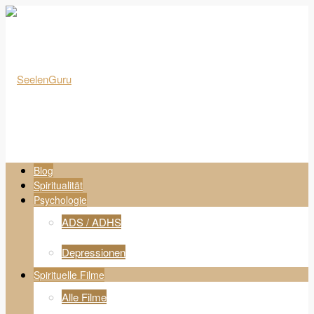
Blog
Spiritualität
Psychologie
ADS / ADHS
Depressionen
Spirituelle Filme
Alle Filme