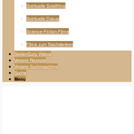
Spirituelle Spielfilme
Spirituelle Dokus
Science-Fiction-Filme
Filme zum Nachdenken
SeelenGuru Videos
Vegane Rezepte
Vegane Suchmaschine
Suche
Menu