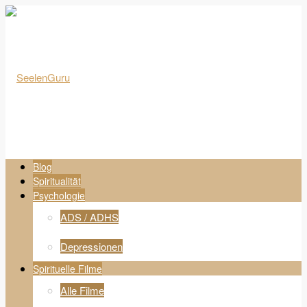
Blog
Spiritualität
Psychologie
ADS / ADHS
Depressionen
Spirituelle Filme
Alle Filme