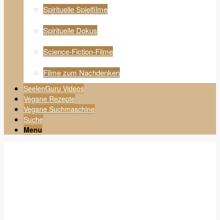
Spirituelle Spielfilme
Spirituelle Dokus
Science-Fiction-Filme
Filme zum Nachdenken
SeelenGuru Videos
Vegane Rezepte
Vegane Suchmaschine
Suche
Menu