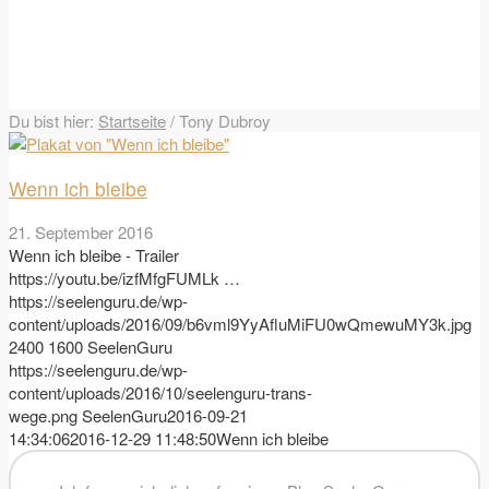
Du bist hier:
Startseite
/
Tony Dubroy
Wenn ich bleibe
21. September 2016
Wenn ich bleibe - Trailer
https://youtu.be/izfMfgFUMLk …
https://seelenguru.de/wp-
content/uploads/2016/09/b6vml9YyAfluMiFU0wQmewuMY3k.jpg
2400
1600
SeelenGuru
https://seelenguru.de/wp-
content/uploads/2016/10/seelenguru-trans-
wege.png
SeelenGuru
2016-09-21
14:34:06
2016-12-29 11:48:50
Wenn ich bleibe