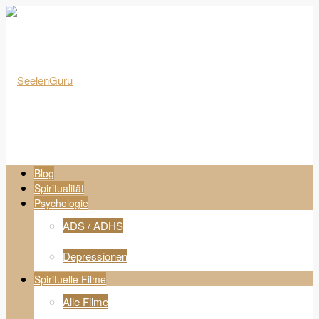
Blog
Spiritualität
Psychologie
ADS / ADHS
Depressionen
Spirituelle Filme
Alle Filme