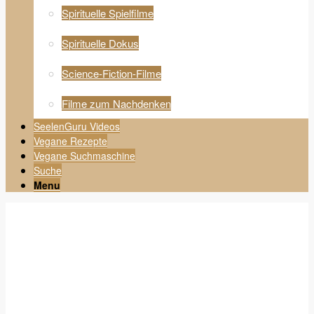
Spirituelle Spielfilme
Spirituelle Dokus
Science-Fiction-Filme
Filme zum Nachdenken
SeelenGuru Videos
Vegane Rezepte
Vegane Suchmaschine
Suche
Menu