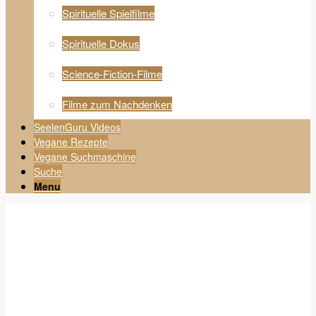
Spirituelle Spielfilme
Spirituelle Dokus
Science-Fiction-Filme
Filme zum Nachdenken
SeelenGuru Videos
Vegane Rezepte
Vegane Suchmaschine
Suche
Menu