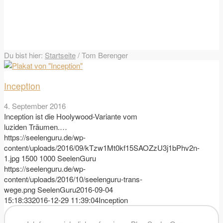
Du bist hier:
Startseite
/
Tom Berenger
Inception
4. September 2016
Inception ist die Hoolywood-Variante vom
luziden Träumen.…
https://seelenguru.de/wp-
content/uploads/2016/09/kTzw1Mt0kf15SAOZzU3j1bPhv2n-
1.jpg
1500
1000
SeelenGuru
https://seelenguru.de/wp-
content/uploads/2016/10/seelenguru-trans-
wege.png
SeelenGuru
2016-09-04
15:18:33
2016-12-29 11:39:04
Inception