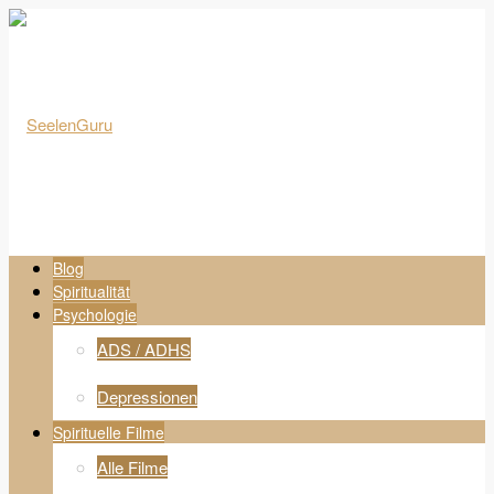
Blog
Spiritualität
Psychologie
ADS / ADHS
Depressionen
Spirituelle Filme
Alle Filme