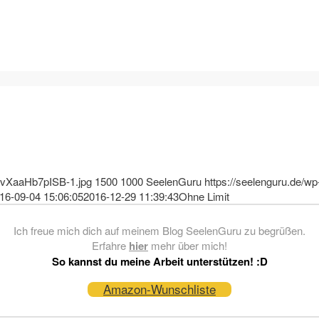
lSvXaaHb7pISB-1.jpg
1500
1000
SeelenGuru
https://seelenguru.de/wp
16-09-04 15:06:05
2016-12-29 11:39:43
Ohne Limit
Ich freue mich dich auf meinem Blog SeelenGuru zu begrüßen.
Erfahre
hier
mehr über mich!
So kannst du meine Arbeit unterstützen! :D
Amazon-Wunschliste