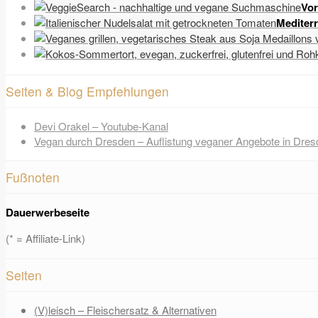
Vor
Mediter
Seiten & Blog Empfehlungen
Devi Orakel – Youtube-Kanal
Vegan durch Dresden – Auflistung veganer Angebote in Dres
Fußnoten
Dauerwerbeseite
(* = Affiliate-Link)
Seiten
(V)leisch – Fleischersatz & Alternativen