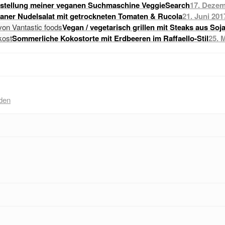
stellung meiner veganen Suchmaschine VeggieSearch
17. Dezem
raner Nudelsalat mit getrockneten Tomaten & Rucola
21. Juni 201
Vegan / vegetarisch grillen mit Steaks aus Soj
Sommerliche Kokostorte mit Erdbeeren im Raffaello-Stil
25. 
den