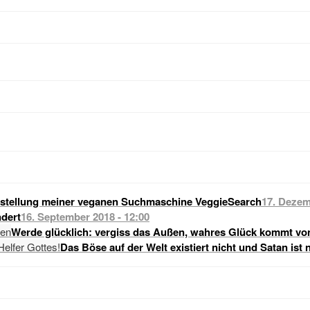
stellung meiner veganen Suchmaschine VeggieSearch
17. Dezem
dert
16. September 2018 - 12:00
Werde glücklich: vergiss das Außen, wahres Glück kommt vo
Das Böse auf der Welt existiert nicht und Satan ist 