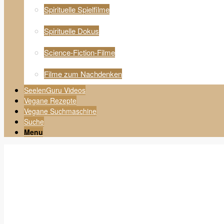
Spirituelle Spielfilme
Spirituelle Dokus
Science-Fiction-Filme
Filme zum Nachdenken
SeelenGuru Videos
Vegane Rezepte
Vegane Suchmaschine
Suche
Menu