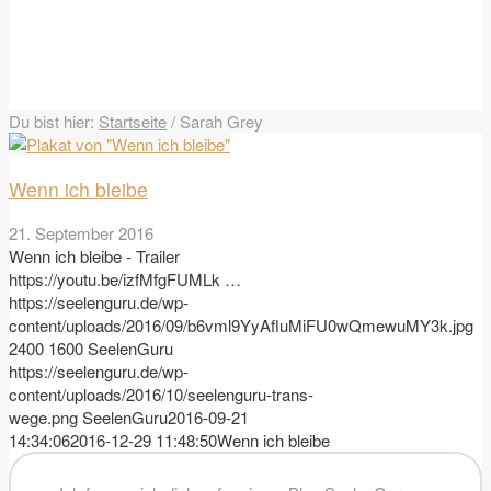
Du bist hier:
Startseite
/
Sarah Grey
Wenn ich bleibe
21. September 2016
Wenn ich bleibe - Trailer
https://youtu.be/izfMfgFUMLk …
https://seelenguru.de/wp-
content/uploads/2016/09/b6vml9YyAfluMiFU0wQmewuMY3k.jpg
2400
1600
SeelenGuru
https://seelenguru.de/wp-
content/uploads/2016/10/seelenguru-trans-
wege.png
SeelenGuru
2016-09-21
14:34:06
2016-12-29 11:48:50
Wenn ich bleibe