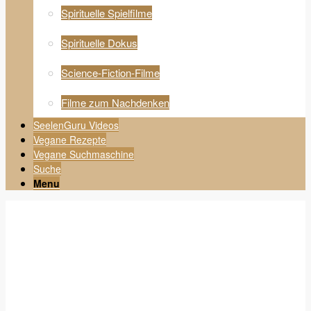
Spirituelle Spielfilme
Spirituelle Dokus
Science-Fiction-Filme
Filme zum Nachdenken
SeelenGuru Videos
Vegane Rezepte
Vegane Suchmaschine
Suche
Menu