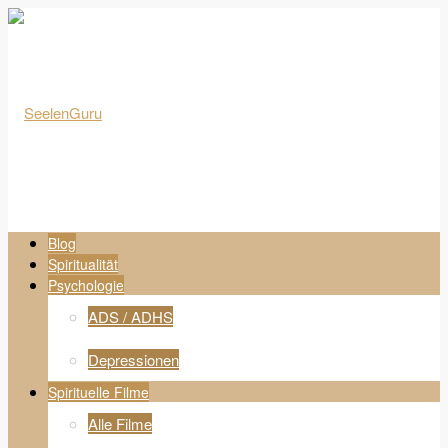
Blog
Spiritualität
Psychologie
ADS / ADHS
Depressionen
Spirituelle Filme
Alle Filme