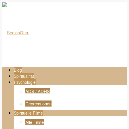
Blog
Spiritualität
Psychologie
ADS / ADHS
Depressionen
Spirituelle Filme
Alle Filme