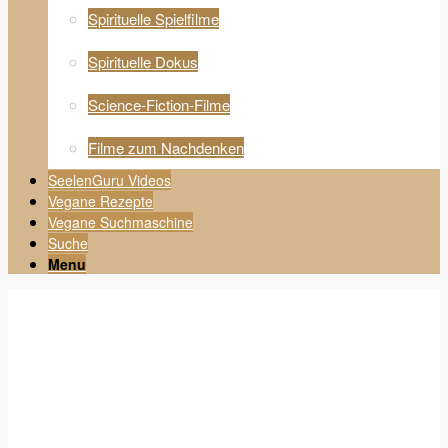
Spirituelle Spielfilme
Spirituelle Dokus
Science-Fiction-Filme
Filme zum Nachdenken
SeelenGuru Videos
Vegane Rezepte
Vegane Suchmaschine
Suche
Menu