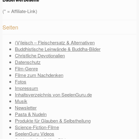
(* = Affiliate-Link)
Seiten
(V)leisch – Fleischersatz & Alternativen
Buddhistische Leinwände & Buddha-Bilder
Christliche Devotionalien
Datenschutz
Film-Genre
Filme zum Nachdenken
Fotos
Impressum
Inhaltsverzeichnis von SeelenGuru.de
Musik
Newsletter
Pasta & Nudeln
Produkte für Glauben & Selbstheilung
Science-Fiction-Filme
SeelenGuru Videos