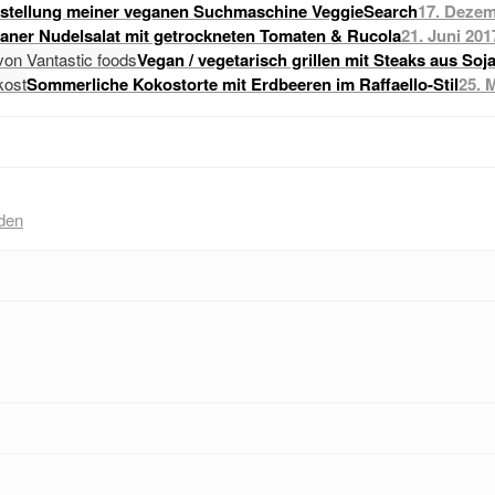
stellung meiner veganen Suchmaschine VeggieSearch
17. Dezem
raner Nudelsalat mit getrockneten Tomaten & Rucola
21. Juni 201
Vegan / vegetarisch grillen mit Steaks aus Soj
Sommerliche Kokostorte mit Erdbeeren im Raffaello-Stil
25. 
den