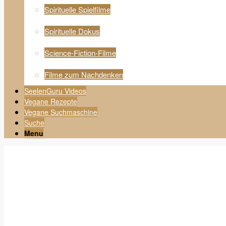
Spirituelle Spielfilme
Spirituelle Dokus
Science-Fiction-Filme
Filme zum Nachdenken
SeelenGuru Videos
Vegane Rezepte
Vegane Suchmaschine
Suche
Menu