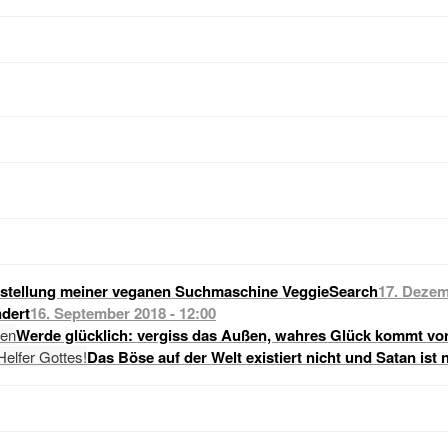
stellung meiner veganen Suchmaschine VeggieSearch
17. Dezem
dert
16. September 2018 - 12:00
Werde glücklich: vergiss das Außen, wahres Glück kommt vo
Das Böse auf der Welt existiert nicht und Satan ist 