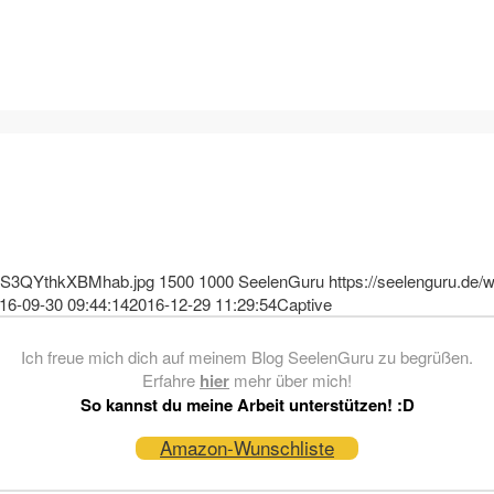
zdLS3QYthkXBMhab.jpg
1500
1000
SeelenGuru
https://seelenguru.de/
16-09-30 09:44:14
2016-12-29 11:29:54
Captive
Ich freue mich dich auf meinem Blog SeelenGuru zu begrüßen.
Erfahre
hier
mehr über mich!
So kannst du meine Arbeit unterstützen! :D
Amazon-Wunschliste