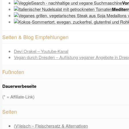
Vor
Mediter
Seiten & Blog Empfehlungen
Devi Orakel – Youtube-Kanal
Vegan durch Dresden – Auflistung veganer Angebote in Dres
Fußnoten
Dauerwerbeseite
(* = Affiliate-Link)
Seiten
(V)leisch – Fleischersatz & Alternativen