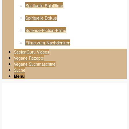
Spirituelle Spielfilme
Spirituelle Dokus
Science-Fiction-Filme
Filme zum Nachdenken
SeelenGuru Videos
Vegane Rezepte
Vegane Suchmaschine
Suche
Menu