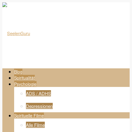
Blog
Spiritualität
Psychologie
ADS / ADHS
Depressionen
Spirituelle Filme
Alle Filme