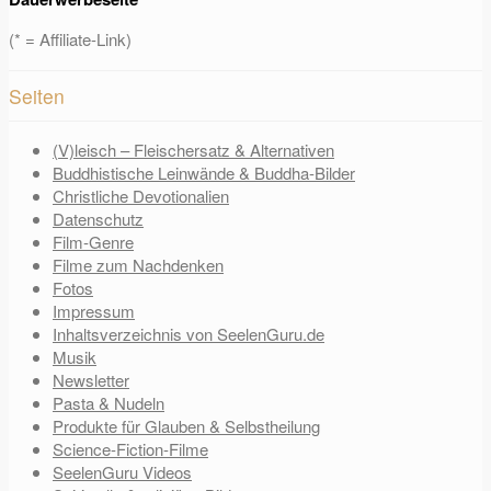
(* = Affiliate-Link)
Seiten
(V)leisch – Fleischersatz & Alternativen
Buddhistische Leinwände & Buddha-Bilder
Christliche Devotionalien
Datenschutz
Film-Genre
Filme zum Nachdenken
Fotos
Impressum
Inhaltsverzeichnis von SeelenGuru.de
Musik
Newsletter
Pasta & Nudeln
Produkte für Glauben & Selbstheilung
Science-Fiction-Filme
SeelenGuru Videos