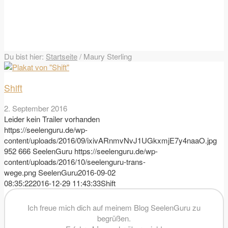
Du bist hier:
Startseite
/
Maury Sterling
Shift
2. September 2016
Leider kein Trailer vorhanden
https://seelenguru.de/wp-
content/uploads/2016/09/ixivARnmvNvJ1UGkxmjE7y4naaO.jpg
952
666
SeelenGuru
https://seelenguru.de/wp-
content/uploads/2016/10/seelenguru-trans-
wege.png
SeelenGuru
2016-09-02
08:35:22
2016-12-29 11:43:33
Shift
Ich freue mich dich auf meinem Blog SeelenGuru zu
begrüßen.