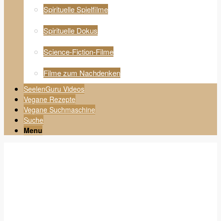
Spirituelle Spielfilme
Spirituelle Dokus
Science-Fiction-Filme
Filme zum Nachdenken
SeelenGuru Videos
Vegane Rezepte
Vegane Suchmaschine
Suche
Menu