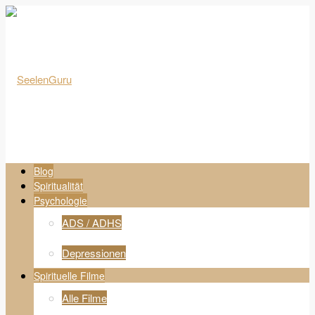
Blog
Spiritualität
Psychologie
ADS / ADHS
Depressionen
Spirituelle Filme
Alle Filme