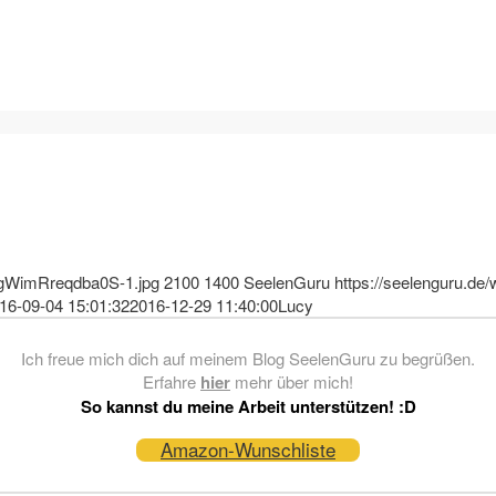
xTgWimRreqdba0S-1.jpg
2100
1400
SeelenGuru
https://seelenguru.de/
16-09-04 15:01:32
2016-12-29 11:40:00
Lucy
Ich freue mich dich auf meinem Blog SeelenGuru zu begrüßen.
Erfahre
hier
mehr über mich!
So kannst du meine Arbeit unterstützen! :D
Amazon-Wunschliste