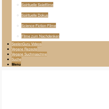
Spirituelle Spielfilme
Spirituelle Dokus
Science-Fiction-Filme
Filme zum Nachdenken
SeelenGuru Videos
Vegane Rezepte
Vegane Suchmaschine
Suche
Menu