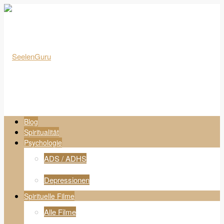
Blog
Spiritualität
Psychologie
ADS / ADHS
Depressionen
Spirituelle Filme
Alle Filme