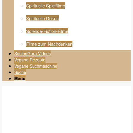
Spirituelle Spielfilme
Spirituelle Dokus
Science-Fiction-Filme
Filme zum Nachdenken
SeelenGuru Videos
Vegane Rezepte
Vegane Suchmaschine
Suche
Menu