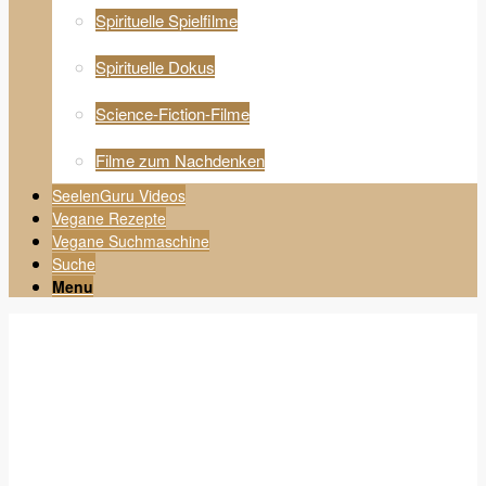
Spirituelle Spielfilme
Spirituelle Dokus
Science-Fiction-Filme
Filme zum Nachdenken
SeelenGuru Videos
Vegane Rezepte
Vegane Suchmaschine
Suche
Menu