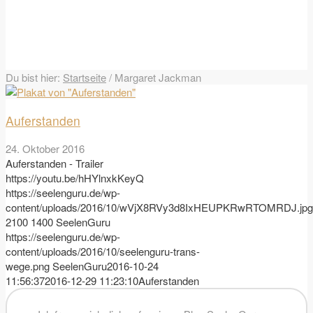
Du bist hier:
Startseite
/
Margaret Jackman
Auferstanden
24. Oktober 2016
Auferstanden - Trailer
https://youtu.be/hHYlnxkKeyQ
https://seelenguru.de/wp-
content/uploads/2016/10/wVjX8RVy3d8IxHEUPKRwRTOMRDJ.jpg
2100
1400
SeelenGuru
https://seelenguru.de/wp-
content/uploads/2016/10/seelenguru-trans-
wege.png
SeelenGuru
2016-10-24
11:56:37
2016-12-29 11:23:10
Auferstanden