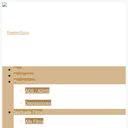
Blog
Spiritualität
Psychologie
ADS / ADHS
Depressionen
Spirituelle Filme
Alle Filme