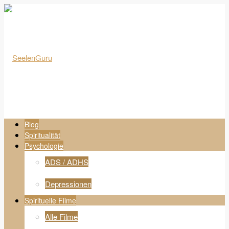
Blog
Spiritualität
Psychologie
ADS / ADHS
Depressionen
Spirituelle Filme
Alle Filme