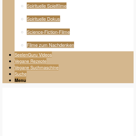
Spirituelle Spielfilme
Spirituelle Dokus
Science-Fiction-Filme
Filme zum Nachdenken
SeelenGuru Videos
Vegane Rezepte
Vegane Suchmaschine
Suche
Menu