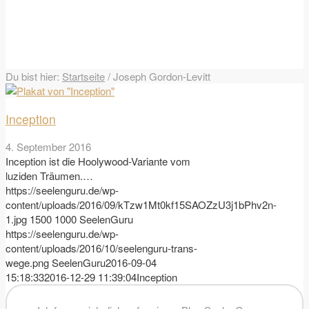
Du bist hier:
Startseite
/
Joseph Gordon-Levitt
Inception
4. September 2016
Inception ist die Hoolywood-Variante vom
luziden Träumen.…
https://seelenguru.de/wp-
content/uploads/2016/09/kTzw1Mt0kf15SAOZzU3j1bPhv2n-
1.jpg
1500
1000
SeelenGuru
https://seelenguru.de/wp-
content/uploads/2016/10/seelenguru-trans-
wege.png
SeelenGuru
2016-09-04
15:18:33
2016-12-29 11:39:04
Inception