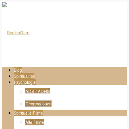
Blog
Spiritualität
Psychologie
ADS / ADHS
Depressionen
Spirituelle Filme
Alle Filme