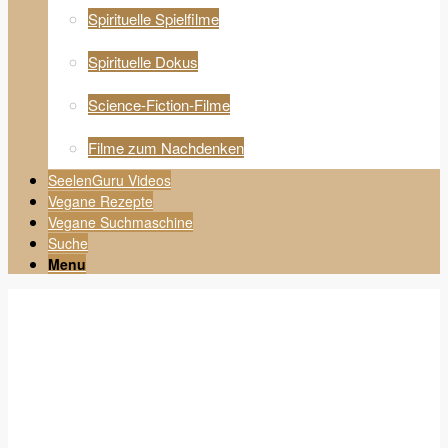
Spirituelle Spielfilme
Spirituelle Dokus
Science-Fiction-Filme
Filme zum Nachdenken
SeelenGuru Videos
Vegane Rezepte
Vegane Suchmaschine
Suche
Menu