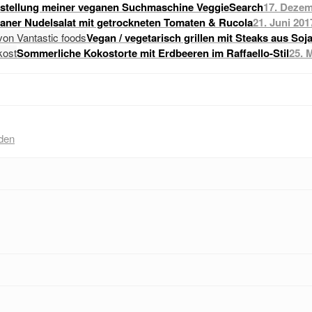
stellung meiner veganen Suchmaschine VeggieSearch
17. Dezem
raner Nudelsalat mit getrockneten Tomaten & Rucola
21. Juni 201
Vegan / vegetarisch grillen mit Steaks aus Soj
Sommerliche Kokostorte mit Erdbeeren im Raffaello-Stil
25. 
den