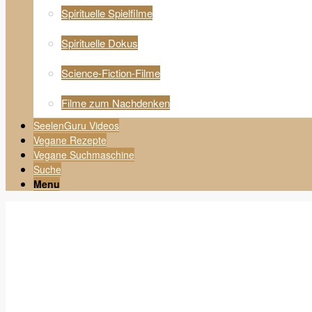
Spirituelle Spielfilme
Spirituelle Dokus
Science-Fiction-Filme
Filme zum Nachdenken
SeelenGuru Videos
Vegane Rezepte
Vegane Suchmaschine
Suche
Menu