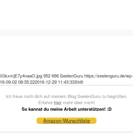
J1UGkxmjE7y4naaO.jpg
952
666
SeelenGuru
https://seelenguru.de/wp-
16-09-02 08:35:22
2016-12-29 11:43:33
Shift
Ich freue mich dich auf meinem Blog SeelenGuru zu begrüßen.
Erfahre
hier
mehr über mich!
So kannst du meine Arbeit unterstützen! :D
Amazon-Wunschliste