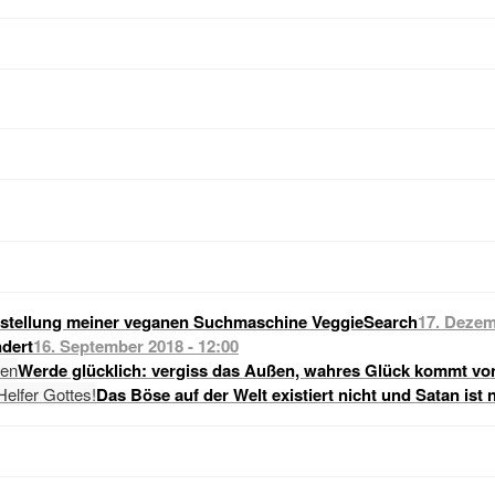
stellung meiner veganen Suchmaschine VeggieSearch
17. Dezem
dert
16. September 2018 - 12:00
Werde glücklich: vergiss das Außen, wahres Glück kommt vo
Das Böse auf der Welt existiert nicht und Satan ist 