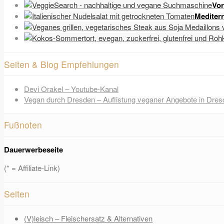
Vor
Mediter
Seiten & Blog Empfehlungen
Devi Orakel – Youtube-Kanal
Vegan durch Dresden – Auflistung veganer Angebote in Dres
Fußnoten
Dauerwerbeseite
(* = Affiliate-Link)
Seiten
(V)leisch – Fleischersatz & Alternativen