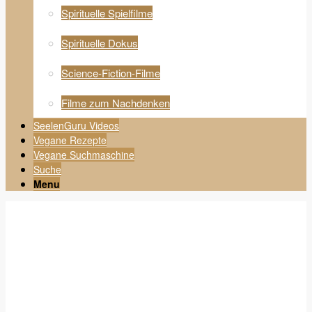
Spirituelle Spielfilme
Spirituelle Dokus
Science-Fiction-Filme
Filme zum Nachdenken
SeelenGuru Videos
Vegane Rezepte
Vegane Suchmaschine
Suche
Menu