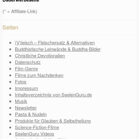
(* = Affiliate-Link)
Seiten
(V)leisch – Fleischersatz & Alternativen
Buddhistische Leinwände & Buddha-Bilder
Christliche Devotionalien
Datenschutz
Film-Genre
Filme zum Nachdenken
Fotos
Impressum
Inhaltsverzeichnis von SeelenGuru.de
Musik
Newsletter
Pasta & Nudeln
Produkte für Glauben & Selbstheilung
Science-Fiction-Filme
SeelenGuru Videos