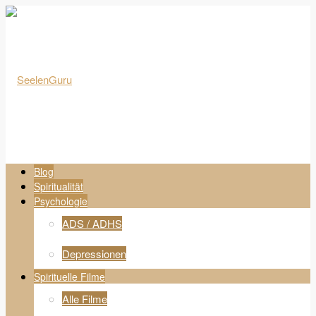
Blog
Spiritualität
Psychologie
ADS / ADHS
Depressionen
Spirituelle Filme
Alle Filme