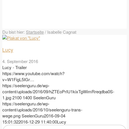
Du bist hier:
Startseite
/
Isabelle Cagnat
Lucy
4. September 2016
Lucy - Trailer
https://www.youtube.com/watch?
v=W1FigL5IGr…
https://seelenguru.de/wp-
content/uploads/2016/09/hZTEoPrIU1kixTgWimRreqdba0S-
1.jpg
2100
1400
SeelenGuru
https://seelenguru.de/wp-
content/uploads/2016/10/seelenguru-trans-
wege.png
SeelenGuru
2016-09-04
15:01:32
2016-12-29 11:40:00
Lucy