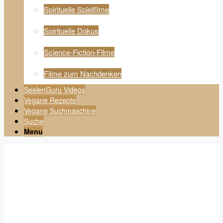
Spirituelle Spielfilme
Spirituelle Dokus
Science-Fiction-Filme
Filme zum Nachdenken
SeelenGuru Videos
Vegane Rezepte
Vegane Suchmaschine
Suche
Menu