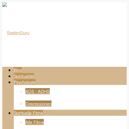
Blog
Spiritualität
Psychologie
ADS / ADHS
Depressionen
Spirituelle Filme
Alle Filme