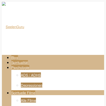
Blog
Spiritualität
Psychologie
ADS / ADHS
Depressionen
Spirituelle Filme
Alle Filme