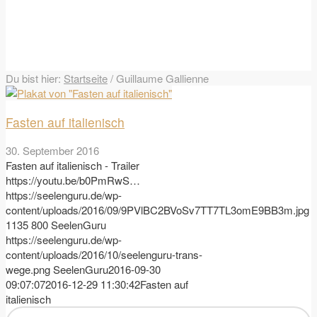
Du bist hier:
Startseite
/
Guillaume Gallienne
Fasten auf italienisch
30. September 2016
Fasten auf italienisch - Trailer
https://youtu.be/b0PmRwS…
https://seelenguru.de/wp-
content/uploads/2016/09/9PVlBC2BVoSv7TT7TL3omE9BB3m.jpg
1135
800
SeelenGuru
https://seelenguru.de/wp-
content/uploads/2016/10/seelenguru-trans-
wege.png
SeelenGuru
2016-09-30
09:07:07
2016-12-29 11:30:42
Fasten auf
italienisch