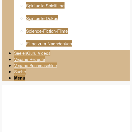
Spirituelle Spielfilme
Spirituelle Dokus
Science-Fiction-Filme
Filme zum Nachdenken
SeelenGuru Videos
Vegane Rezepte
Vegane Suchmaschine
Suche
Menu