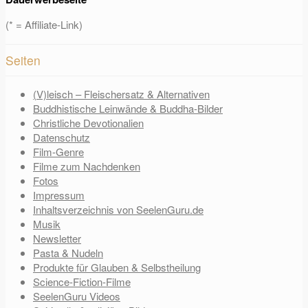
(* = Affiliate-Link)
Seiten
(V)leisch – Fleischersatz & Alternativen
Buddhistische Leinwände & Buddha-Bilder
Christliche Devotionalien
Datenschutz
Film-Genre
Filme zum Nachdenken
Fotos
Impressum
Inhaltsverzeichnis von SeelenGuru.de
Musik
Newsletter
Pasta & Nudeln
Produkte für Glauben & Selbstheilung
Science-Fiction-Filme
SeelenGuru Videos