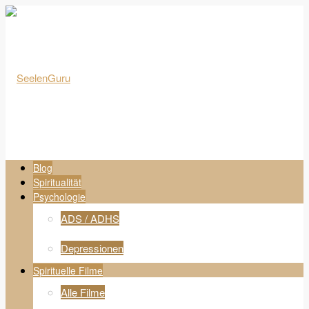
Blog
Spiritualität
Psychologie
ADS / ADHS
Depressionen
Spirituelle Filme
Alle Filme