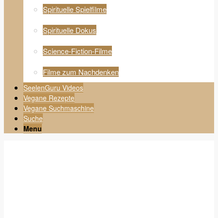
Spirituelle Spielfilme
Spirituelle Dokus
Science-Fiction-Filme
Filme zum Nachdenken
SeelenGuru Videos
Vegane Rezepte
Vegane Suchmaschine
Suche
Menu