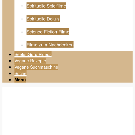
Spirituelle Spielfilme
Spirituelle Dokus
Science-Fiction-Filme
Filme zum Nachdenken
SeelenGuru Videos
Vegane Rezepte
Vegane Suchmaschine
Suche
Menu