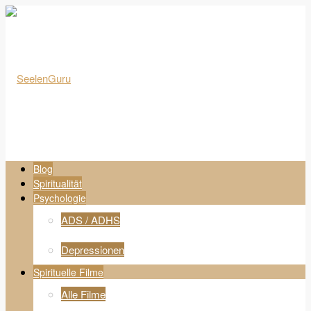
Blog
Spiritualität
Psychologie
ADS / ADHS
Depressionen
Spirituelle Filme
Alle Filme