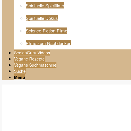
Spirituelle Spielfilme
Spirituelle Dokus
Science-Fiction-Filme
Filme zum Nachdenken
SeelenGuru Videos
Vegane Rezepte
Vegane Suchmaschine
Suche
Menu