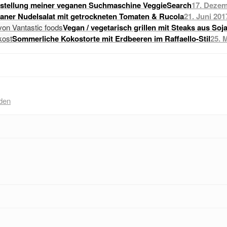
stellung meiner veganen Suchmaschine VeggieSearch
17. Dezem
raner Nudelsalat mit getrockneten Tomaten & Rucola
21. Juni 201
Vegan / vegetarisch grillen mit Steaks aus Soj
Sommerliche Kokostorte mit Erdbeeren im Raffaello-Stil
25. 
den