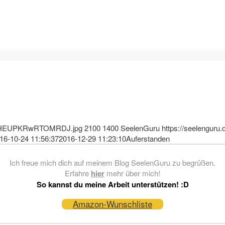
d8IxHEUPKRwRTOMRDJ.jpg
2100
1400
SeelenGuru
https://seelenguru.
16-10-24 11:56:37
2016-12-29 11:23:10
Auferstanden
Ich freue mich dich auf meinem Blog SeelenGuru zu begrüßen.
Erfahre
hier
mehr über mich!
So kannst du meine Arbeit unterstützen! :D
Amazon-Wunschliste