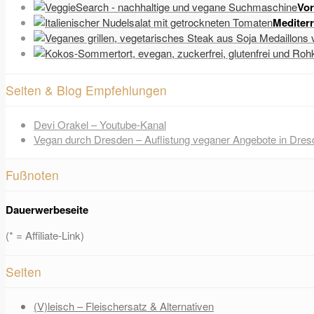
Vor
Mediter
Seiten & Blog Empfehlungen
Devi Orakel – Youtube-Kanal
Vegan durch Dresden – Auflistung veganer Angebote in Dres
Fußnoten
Dauerwerbeseite
(* = Affiliate-Link)
Seiten
(V)leisch – Fleischersatz & Alternativen