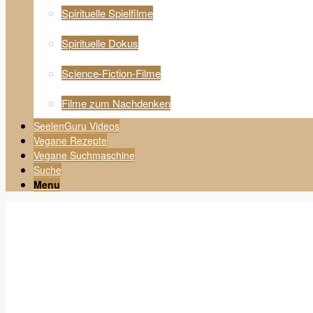
Spirituelle Spielfilme
Spirituelle Dokus
Science-Fiction-Filme
Filme zum Nachdenken
SeelenGuru Videos
Vegane Rezepte
Vegane Suchmaschine
Suche
Menu