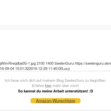
xTgWimRreqdba0S-1.jpg
2100
1400
SeelenGuru
https://seelenguru.de/
16-09-04 15:01:32
2016-12-29 11:40:00
Lucy
Ich freue mich dich auf meinem Blog SeelenGuru zu begrüßen.
Erfahre
hier
mehr über mich!
So kannst du meine Arbeit unterstützen! :D
Amazon-Wunschliste