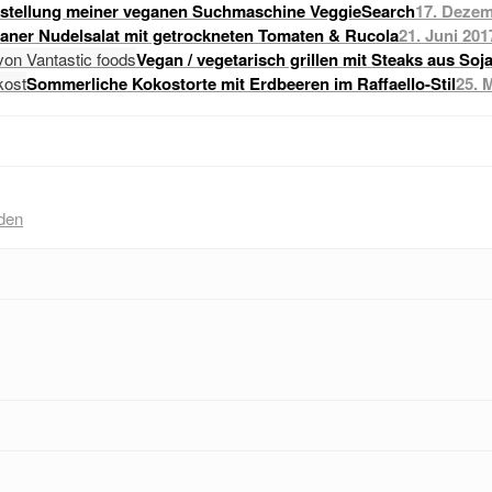
stellung meiner veganen Suchmaschine VeggieSearch
17. Dezem
raner Nudelsalat mit getrockneten Tomaten & Rucola
21. Juni 201
Vegan / vegetarisch grillen mit Steaks aus Soj
Sommerliche Kokostorte mit Erdbeeren im Raffaello-Stil
25. 
den