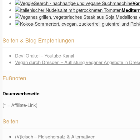
Vor
Mediter
Seiten & Blog Empfehlungen
Devi Orakel – Youtube-Kanal
Vegan durch Dresden – Auflistung veganer Angebote in Dres
Fußnoten
Dauerwerbeseite
(* = Affiliate-Link)
Seiten
(V)leisch – Fleischersatz & Alternativen