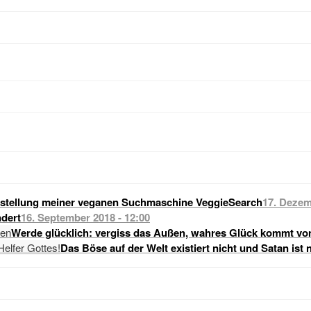
stellung meiner veganen Suchmaschine VeggieSearch
17. Dezem
dert
16. September 2018 - 12:00
Werde glücklich: vergiss das Außen, wahres Glück kommt vo
Das Böse auf der Welt existiert nicht und Satan ist 