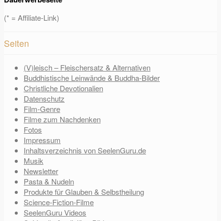
(* = Affiliate-Link)
Seiten
(V)leisch – Fleischersatz & Alternativen
Buddhistische Leinwände & Buddha-Bilder
Christliche Devotionalien
Datenschutz
Film-Genre
Filme zum Nachdenken
Fotos
Impressum
Inhaltsverzeichnis von SeelenGuru.de
Musik
Newsletter
Pasta & Nudeln
Produkte für Glauben & Selbstheilung
Science-Fiction-Filme
SeelenGuru Videos