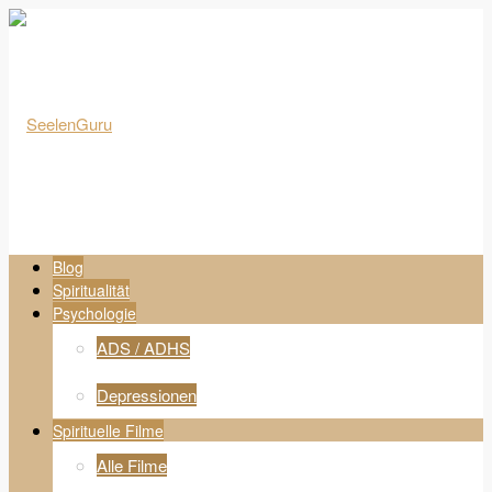
Blog
Spiritualität
Psychologie
ADS / ADHS
Depressionen
Spirituelle Filme
Alle Filme