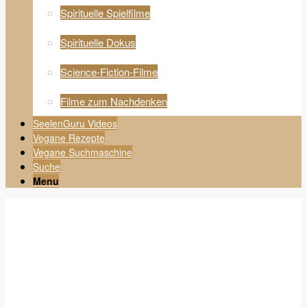
Spirituelle Spielfilme
Spirituelle Dokus
Science-Fiction-Filme
Filme zum Nachdenken
SeelenGuru Videos
Vegane Rezepte
Vegane Suchmaschine
Suche
Menu