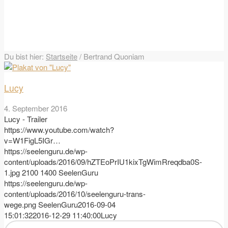
Du bist hier:
Startseite
/
Bertrand Quoniam
Lucy
4. September 2016
Lucy - Trailer
https://www.youtube.com/watch?
v=W1FigL5IGr…
https://seelenguru.de/wp-
content/uploads/2016/09/hZTEoPrIU1kixTgWimRreqdba0S-
1.jpg
2100
1400
SeelenGuru
https://seelenguru.de/wp-
content/uploads/2016/10/seelenguru-trans-
wege.png
SeelenGuru
2016-09-04
15:01:32
2016-12-29 11:40:00
Lucy