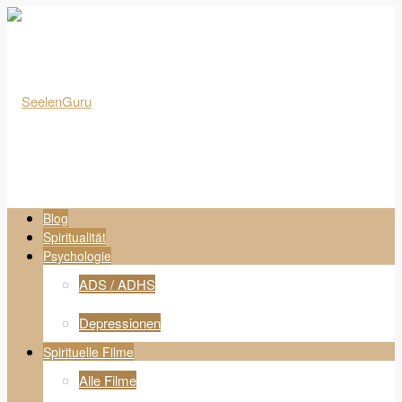
Blog
Spiritualität
Psychologie
ADS / ADHS
Depressionen
Spirituelle Filme
Alle Filme