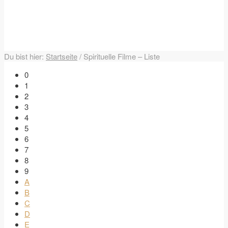
Du bist hier:
Startseite
/
Spirituelle Filme – Liste
0
1
2
3
4
5
6
7
8
9
A
B
C
D
E